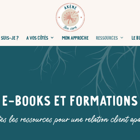
 SUIS-JE ?
A VOS CÔTÉS
MON APPROCHE
RESSOURCES
LE B
E-books et formations
es les ressources pour une relation client ap