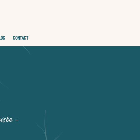
LOG
CONTACT
aisée –