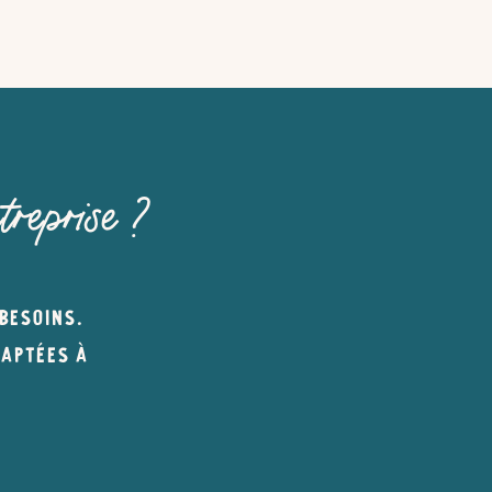
treprise ?
 BESOINS.
DAPTÉES À