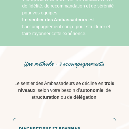
de fidélité, de recommandation et de sérénité
pour vos équipes.
Le sentier des Ambassadeurs
est
l’accompagnement conçu pour structurer et
faire rayonner cette expérience.
Une méthode : 3 accompagnements
Le sentier des Ambassadeurs se décline en
trois
niveaux
, selon votre besoin d’
autonomie
, de
structuration
ou de
délégation
.
Diagnostique et roadmap