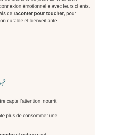
 connexion émotionnelle avec leurs clients.
mais de
raconter pour toucher
, pour
ion durable et bienveillante.
sp?
 capte l’attention, nourrit
tente plus de consommer une
contre
et
nature
sont