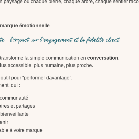
 paysage où chaque pierre, chaque arbre, chaque sentier racont
 marque émotionnelle
.
nte : l’impact sur l’engagement et la fidélité client
e transforme la simple communication en
conversation
.
plus accessible, plus humaine, plus proche.
n outil pour “performer davantage”.
nt, qui :
e communauté
res et partages
t bienveillante
enir
able à votre marque