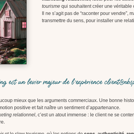
tourisme
qui souhaitent créer une véritable
Il ne s’agit pas de “raconter pour vendre”, 
transmettre du sens, pour installer une relat
ing est un levier majeur de l’expérience client&nb
eaucoup mieux que les arguments commerciaux. Une bonne histoire
motion positive et fait naître un sentiment d’appartenance.
eting relationnel
, c’est un atout immense : le client ne se con
re.
ir et le slow tourisme, où les notions de
sens
,
authenticité
,
ren