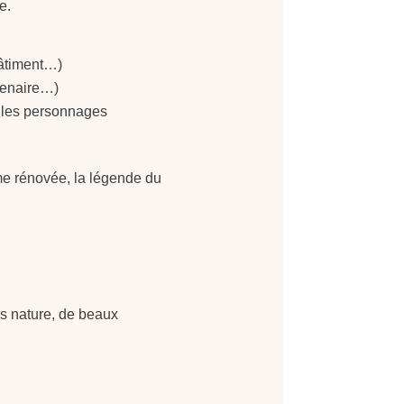
e.
bâtiment…)
ntenaire…)
x, les personnages
erme rénovée, la légende du
és nature, de beaux