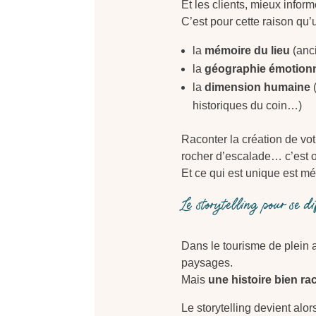
Et les clients, mieux inform
C’est pour cette raison qu’u
la
mémoire du lieu
(anci
la
géographie émotionn
la
dimension humaine
(
historiques du coin…)
Raconter la création de votr
rocher d’escalade… c’est o
Et ce qui est unique est mé
Le storytelling pour se d
Dans le tourisme de plein 
paysages.
Mais
une histoire bien ra
Le storytelling devient alor